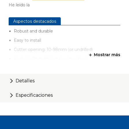
He leído la
Aspectos destacados
Robust and durable
Easy to install
Cutter opening: 10-98mm (or undrilled)
Mostrar más
Material: 2mm thick galvanized steel
Made in Germany
Detalles
Especificaciones