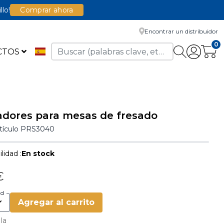
llo!
Comprar ahora
Encontrar un distribuidor
0
CTOS
adores para mesas de fresado
rtículo
PRS3040
lidad :
En stock
€
ad
Agregar al carrito
 la