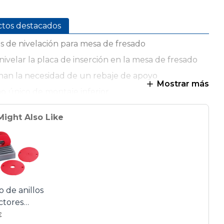
ctos destacados
s de nivelación para mesa de fresado
nivelar la placa de inserción en la mesa de fresado
nan la necesidad de un rebaje de apoyo
Mostrar más
o único de montaje inferior
etas de localización para facilitar la instalación
Might Also Like
eos en las cuatro esquinas para mayor estabilidad
 puntos de contacto ajustables
 de anillos
ctores
-Loc de 5
€