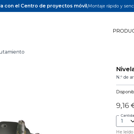
a con el Centro de proyectos móvil
¡Montaje rápido y senci
PRODU
rutamiento
Pocket-Hole Jigs
Nivel
Pocket-Hole Accesorios
N.º de a
Tornillos y espigas para Pocket-Hole
Disponibi
9,16 
Cantid
He leído