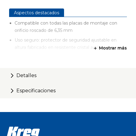
Aspectos destacados
Compatible con todas las placas de montaje con
orificio roscado de 6,35 mm
Uso seguro: protector de seguridad ajustable en
altura fabricado en resistente cristal acrílico
Mostrar más
Instalación rápida, sin necesidad de taladrar ni realizar
ajustes
Fabricado en Alemania
Detalles
Especificaciones