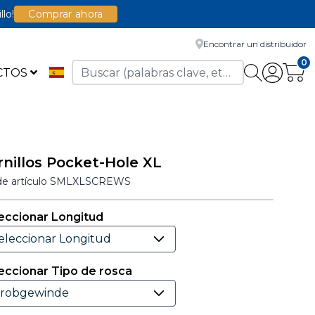
llo!
Comprar ahora
Encontrar un distribuidor
0
CTOS
rnillos Pocket-Hole XL
de artículo
SMLXLSCREWS
eccionar Longitud
eccionar Tipo de rosca