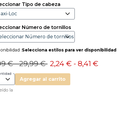
eccionar Tipo de cabeza
eccionar Número de tornillos
onibilidad :
Selecciona estilos para ver disponibilidad
ecio reducido de
a
Precio reducido de
a
99 €
-
29,99 €
2,24 €
-
8,41 €
ntidad
Agregar al carrito
eído la