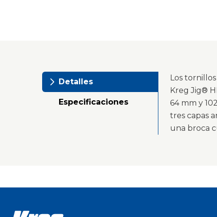
Los tornillo
Detalles
Kreg Jig® H
Especificaciones
64 mm y 102
tres capas a
una broca c