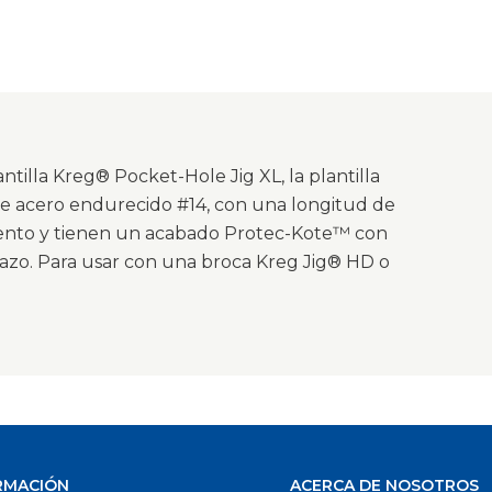
ntilla Kreg® Pocket-Hole Jig XL, la plantilla
de acero endurecido #14, con una longitud de
miento y tienen un acabado Protec-Kote™ con
plazo. Para usar con una broca Kreg Jig® HD o
RMACIÓN
ACERCA DE NOSOTROS