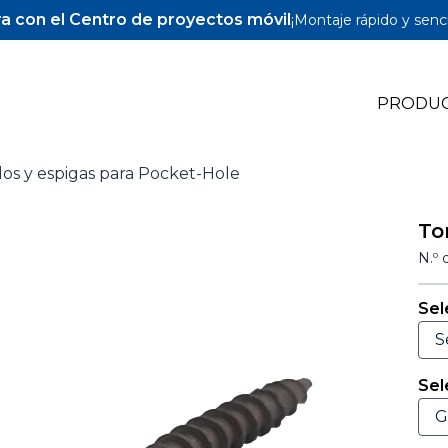
a con el Centro de proyectos móvil
¡Montaje rápido y senci
PRODU
los y espigas para Pocket-Hole
Pocket-Hole Jigs
To
Pocket-Hole Accesorios
N.º 
Tornillos y espigas para Pocket-Hole
Sel
Sel