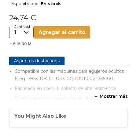
Disponibilidad :
En stock
24,74 €
Cantidad
Agregar al carrito
He leído la
Aspectos destacados
Compatible con las máquinas para agujeros ocultos
Kreg DB55, DB110, DK3100, DK1100 y DK5100
Fabricada en acero al cobalto de alta resistencia
Mostrar más
Diseño de una sola pieza que evita atascos
Proporciona una perforación mucho más suave y
rápida
You Might Also Like