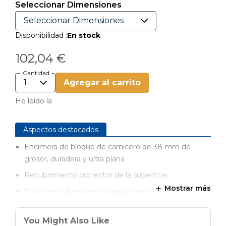
Seleccionar Dimensiones
Disponibilidad :
En stock
102,04 €
Cantidad
Agregar al carrito
He leído la
Aspectos destacados
Encimera de bloque de carnicero de 38 mm de
grosor, duradera y ultra plana
Recubrimiento protector de la superficie
Mostrar más
Encimera sobredimensionada para mayor
versatilidad de sujeción
Personaliza los accesorios Kreg® U-Bench
You Might Also Like