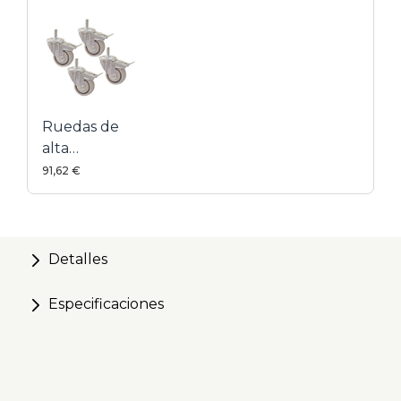
Cuatro tamaños disponibles
Ruedas de
alta
resistencia
91,62 €
Detalles
Especificaciones