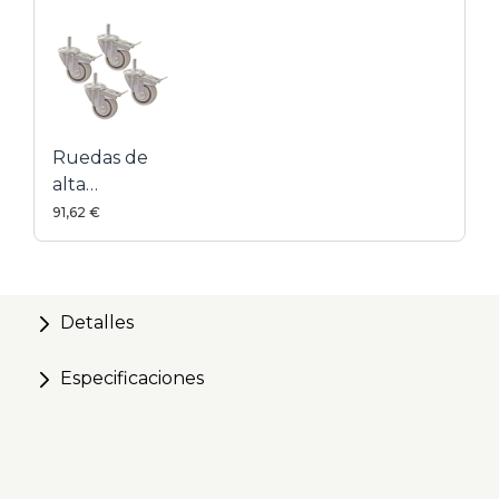
Cuatro tamaños disponibles
Ruedas de
alta
resistencia
91,62 €
Detalles
Especificaciones