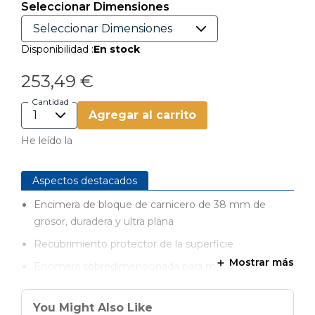
Seleccionar Dimensiones
Disponibilidad :
En stock
253,49 €
Cantidad
Agregar al carrito
He leído la
Aspectos destacados
Encimera de bloque de carnicero de 38 mm de
grosor, duradera y ultra plana
Recubrimiento protector de la superficie
Mostrar más
Encimera sobredimensionada para mayor
versatilidad de sujeción
Personaliza los accesorios Kreg® U-Bench
You Might Also Like