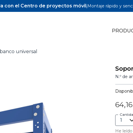
a con el Centro de proyectos móvil
¡Montaje rápido y senci
PRODU
banco universal
Pocket-Hole Jigs
Sopor
Pocket-Hole Accesorios
N.º de a
Tornillos y espigas para Pocket-Hole
Disponibi
64,16
Cantid
He leído