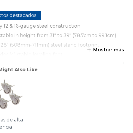
ctos destacados
 12 & 16-gauge steel construction
table in height from 31" to 39" (78.7cm to 99.1cm)
 28" (508mm-711mm) steel stand footprint
Mostrar más
des (4) stable leveling feet
ble powder-coated finish
Might Also Like
 easy assembly
as de alta
tencia