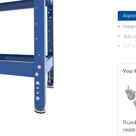
Aspe
Heavy
Adjus
20" x
Inclu
Dura
You 
Fast,
Rued
resis