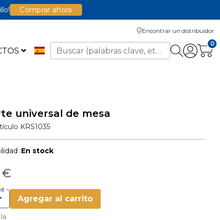
llo!
Comprar ahora
Encontrar un distribuidor
0
CTOS
te universal de mesa
rtículo
KRS1035
lidad :
En stock
 €
ad
Agregar al carrito
 la