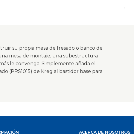
€
struir su propia mesa de fresado o banco de
a una mesa de montaje, una subestructura
más le convenga. Simplemente añada el
ado (PRS1015) de Kreg al bastidor base para
RMACIÓN
ACERCA DE NOSOTROS