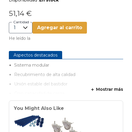
Disponibilidad :
En stock
51,14 €
Cantidad
Agregar al carrito
He leído la
Aspectos destacados
Sistema modular
Recubrimiento de alta calidad
Unión estable del bastidor
Mostrar más
Gran capacidad de carga
Se puede ampliar de muchas formas
You Might Also Like