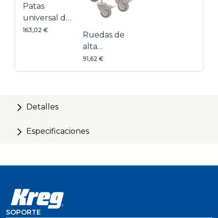
Patas
universal de
banco 1000
163,02 €
Ruedas de
alta
resistencia
91,62 €
Detalles
Especificaciones
SOPORTE