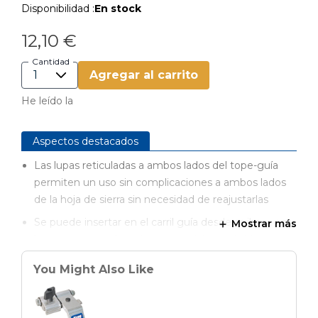
Disponibilidad :
En stock
12,10 €
Cantidad
Agregar al carrito
He leído la
Aspectos destacados
Las lupas reticuladas a ambos lados del tope-guía
permiten un uso sin complicaciones a ambos lados
de la hoja de sierra sin necesidad de reajustarlas
Se puede insertar en el carril guía desde arriba y, por
Mostrar más
lo tanto, se puede retirar o reposicionar rápidamente
sin tener que empujar hasta el final del carril guía
You Might Also Like
Se adapta al tope paralelo PRS1015