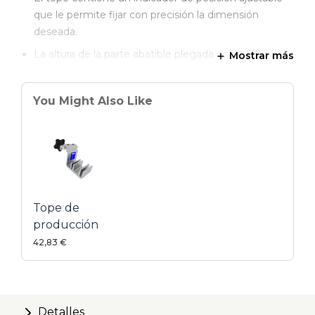
que le permite fijar con precisión la dimensión
deseada.
La altura de la parte abatible plegada es de 73 mm
Mostrar más
Es compatible con Kreg Top Trak y Heavy-Duty Trak,
lo que le permite construir su propio tope.
You Might Also Like
Tope de
producción
42,83 €
Detalles