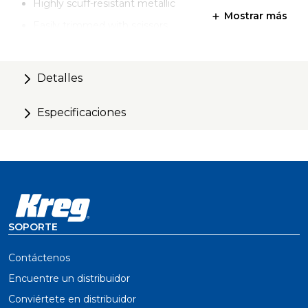
Highly scuff-resistant metallic
Mostrar más
Easily trimmed with scissors
Compatible with Top Trak & HD Trak
Detalles
Especificaciones
SOPORTE
Contáctenos
Encuentre un distribuidor
Conviértete en distribuidor