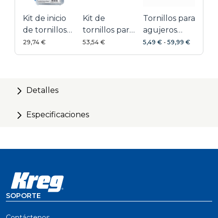
Kit de inicio
Kit de
Tornillos para
de tornillos
tornillos para
agujeros
Kreg
exteriores
ocultos
29,74 €
53,54 €
5,49 €
-
59,99 €
galvanizados
Detalles
Especificaciones
SOPORTE
Contáctenos