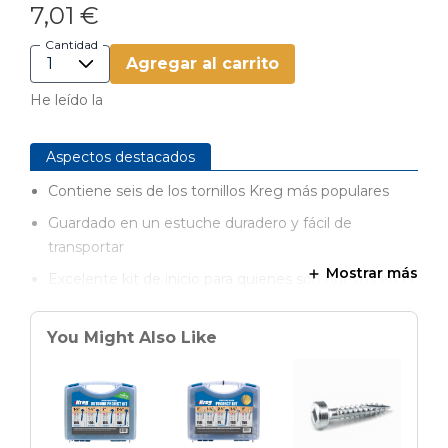
7,01 €
Cantidad
Agregar al carrito
He leído la
Aspectos destacados
Contiene seis de los tornillos Kreg más populares
Guardado en un estuche duradero y fácil de
transportar
Mostrar más
Excelente kit de inicio para quienes son nuevos en el
ensamblaje Kreg
Kit práctico para tener a mano al realizar reparaciones
You Might Also Like