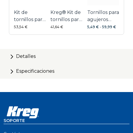
Kit de
Kreg® Kit de
Tornillos para
tornillos para
tornillos para
agujeros
exteriores
proyectos
ocultos
53,54 €
41,64 €
5,49 €
-
59,99 €
galvanizados
Detalles
Especificaciones
SOPORTE