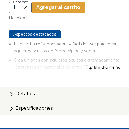
Cantidad
Agregar al carrito
He leído la
Aspectos destacados
La plantilla más innovadora y fácil de usar para crear
agujeros ocultos de forma rápida y segura
Crea uniones con agujeros ocultos extremadamente
resistentes en materiales de entre 13 mm y 38 mm
Mostrar más
de grosor
La tecnología de sujeción de doble acción
Automaxx® fija automáticamente la pieza y se
Detalles
ajusta al grosor correcto del material
Broca y collar de profundidad de ajuste rápido
Especificaciones
patentados
La superficie de sujeción antideslizante GripMaxx™