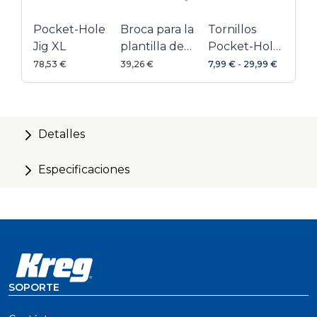
Pocket-Hole
Broca para la
Tornillos
Jig XL
plantilla de
Pocket-Hole
taladrar Kreg
XL
78,53 €
39,26 €
7,99 €
-
29,99 €
Pocket-Hole
Jig XL
Detalles
Especificaciones
SOPORTE