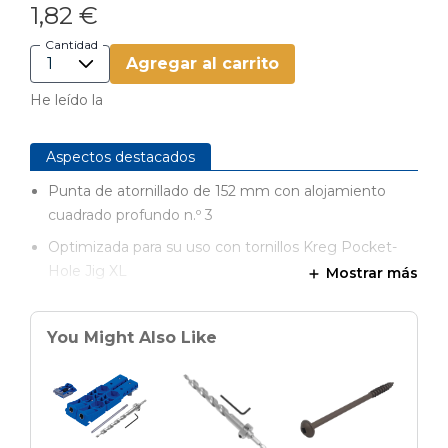
1,82 €
Cantidad
Agregar al carrito
He leído la
Aspectos destacados
Punta de atornillado de 152 mm con alojamiento
cuadrado profundo n.º 3
Optimizada para su uso con tornillos Kreg Pocket-
Hole Jig XL
Mostrar más
Construcción sólida de una sola pieza
Compatible con sistemas de cambio rápido
You Might Also Like
Punta magnética