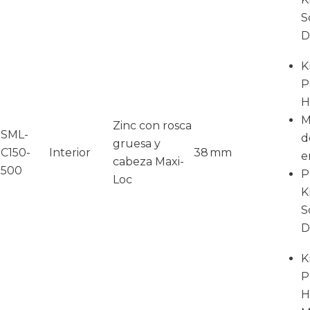
S
D
K
P
H
M
Zinc con rosca
SML-
d
gruesa y
C150-
Interior
38 mm
e
cabeza Maxi-
500
P
Loc
K
S
D
K
P
H