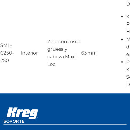
D
K
P
H
M
Zinc con rosca
SML-
d
gruesa y
C250-
Interior
63 mm
e
cabeza Maxi-
250
P
Loc
K
S
D
SOPORTE