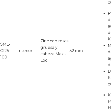
c
P
d
a
d
K
Zinc con rosca
SML-
M
gruesa y
C125-
Interior
32 mm
d
cabeza Maxi-
100
a
Loc
d
B
K
c
K
P
H