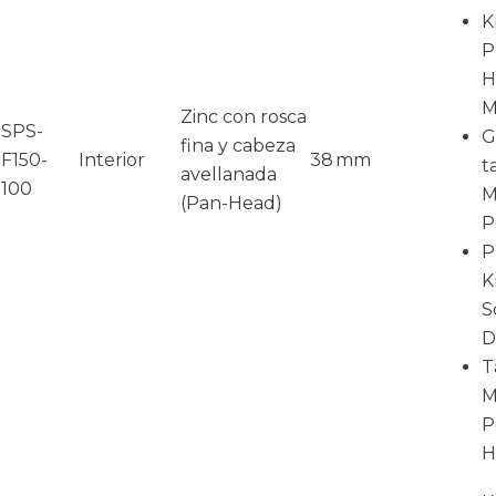
K
P
H
M
Zinc con rosca
SPS-
G
fina y cabeza
F150-
Interior
38 mm
t
avellanada
100
M
(Pan-Head)
P
P
K
S
D
T
M
P
H