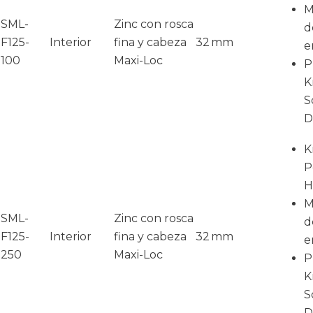
M
SML-
Zinc con rosca
d
F125-
Interior
fina y cabeza
32 mm
e
100
Maxi-Loc
P
K
S
D
K
P
H
M
SML-
Zinc con rosca
d
F125-
Interior
fina y cabeza
32 mm
e
250
Maxi-Loc
P
K
S
D