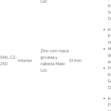
Loc
K
S
D
K
P
H
M
Zinc con rosca
d
SML-C2-
gruesa y
Interior
51 mm
e
250
cabeza Maxi-
P
Loc
K
S
D
K
P