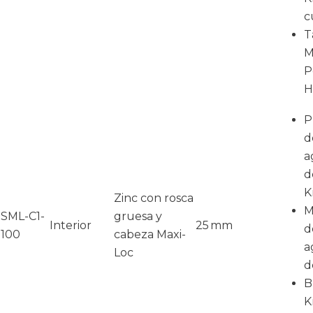
c
T
M
P
H
P
d
a
d
K
Zinc con rosca
M
SML-C1-
gruesa y
Interior
25 mm
d
100
cabeza Maxi-
a
Loc
d
B
K