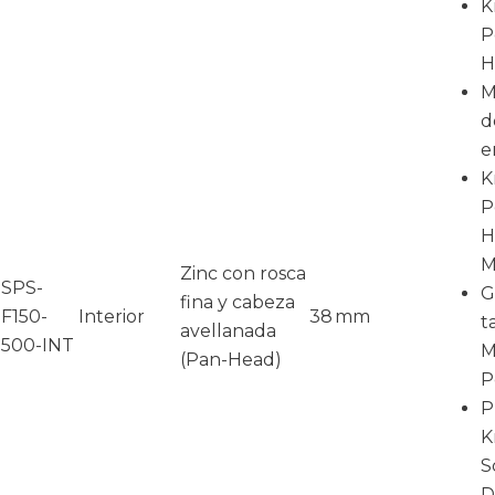
K
P
H
M
d
e
K
P
H
M
Zinc con rosca
SPS-
G
fina y cabeza
F150-
Interior
38 mm
t
avellanada
500-INT
M
(Pan-Head)
P
P
K
S
D