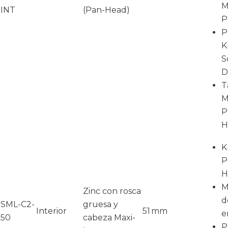
M
INT
(Pan-Head)
P
P
K
S
D
T
M
P
H
K
P
H
M
Zinc con rosca
d
SML-C2-
gruesa y
Interior
51 mm
e
50
cabeza Maxi-
P