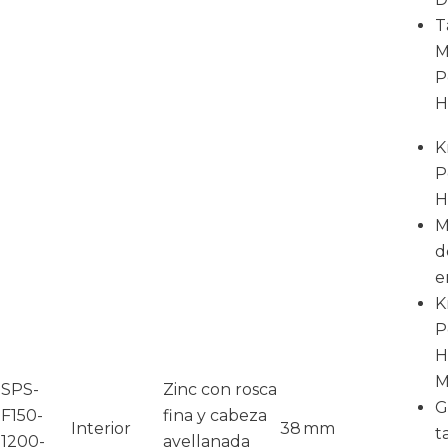
T
M
P
H
K
P
H
M
d
e
K
P
H
M
SPS-
Zinc con rosca
G
F150-
fina y cabeza
Interior
38 mm
t
1200-
avellanada