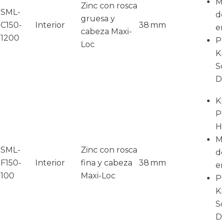
M
Zinc con rosca
SML-
d
gruesa y
C150-
Interior
38 mm
e
cabeza Maxi-
1200
P
Loc
K
S
D
K
P
H
M
SML-
Zinc con rosca
d
F150-
Interior
fina y cabeza
38 mm
e
100
Maxi-Loc
P
K
S
D