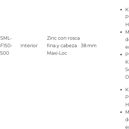
K
P
H
M
SML-
Zinc con rosca
d
F150-
Interior
fina y cabeza
38 mm
e
500
Maxi-Loc
P
K
S
D
K
P
H
M
d
e