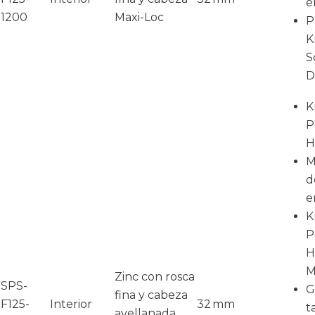
e
1200
Maxi-Loc
P
K
S
D
K
P
H
M
d
e
K
P
H
M
Zinc con rosca
SPS-
G
fina y cabeza
F125-
Interior
32 mm
t
avellanada