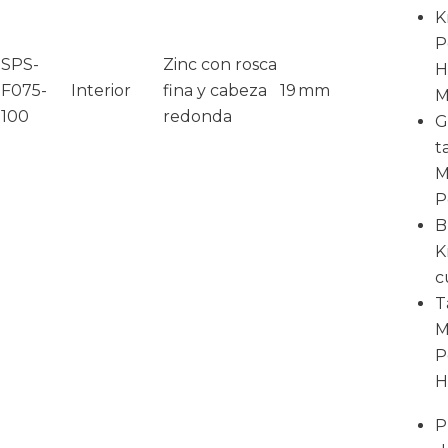
K
P
SPS-
Zinc con rosca
H
F075-
Interior
fina y cabeza
19 mm
M
100
redonda
G
t
M
P
B
K
c
T
M
P
H
P