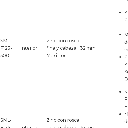
K
P
H
M
SML-
Zinc con rosca
d
F125-
Interior
fina y cabeza
32 mm
e
500
Maxi-Loc
P
K
S
D
K
P
H
M
SML-
Zinc con rosca
d
F125-
Interior
fina y cabeza
32 mm