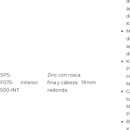
d
a
d
K
M
d
a
d
K
P
SPS-
Zinc con rosca
H
F075-
Interior
fina y cabeza
19 mm
M
500-INT
redonda
G
t
M
P
B
K