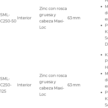
H
M
Zinc con rosca
d
SML-
gruesa y
Interior
63 mm
e
C250-50
cabeza Maxi-
P
Loc
K
S
D
K
P
H
M
Zinc con rosca
SML-
d
gruesa y
C250-
Interior
63 mm
e
cabeza Maxi-
125
P
Loc
K
S