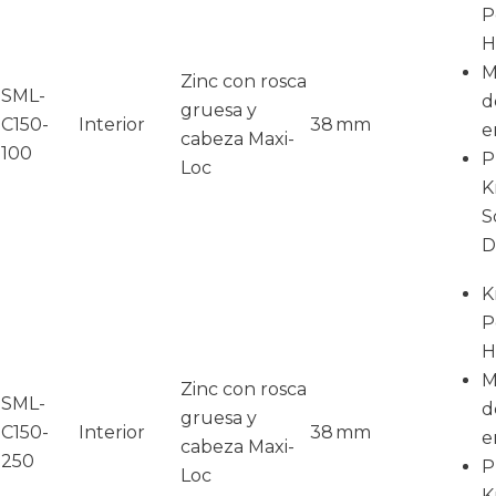
P
H
M
Zinc con rosca
SML-
d
gruesa y
C150-
Interior
38 mm
e
cabeza Maxi-
100
P
Loc
K
S
D
K
P
H
M
Zinc con rosca
SML-
d
gruesa y
C150-
Interior
38 mm
e
cabeza Maxi-
250
P
Loc
K