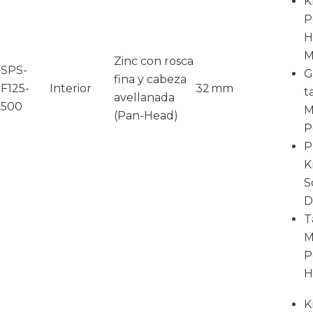
K
P
H
M
Zinc con rosca
SPS-
G
fina y cabeza
F125-
Interior
32 mm
t
avellanada
500
M
(Pan-Head)
P
P
K
S
D
T
M
P
H
K