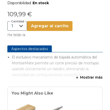
Disponibilidad :
En stock
109,99 €
Cantidad
Agregar al carrito
He leído la
Aspectos destacados
El exclusivo mecanismo de bajada automática del
MortiseMate permite un corte preciso de mortajas
usando únicamente un taladro, eliminando la
necesidad de configuraciones complejas.
Mostrar más
Cada pasada baja automáticamente el cortador en
1,5 mm, asegurando uniones precisas y sin fallos en
You Might Also Like
todo momento.
Obtén el ajuste perfecto con los tornillos de
microajuste del MortiseMate, que te permiten