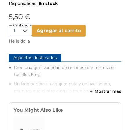
Disponibilidad :
En stock
5,50 €
Cantidad
Agregar al carrito
He leído la
Aspectos destacados
Cree una gran variedad de uniones resistentes con
tornillos Kreg
Un lado perfora un agujero guía y un avellanado,
mientras que el otro atornilla mediante una punta
Mostrar más
cuadrada n.º 2
Diseño ergonómico con agarre cómodo y seguro
You Might Also Like
Apto para uso con atornilladores de impacto