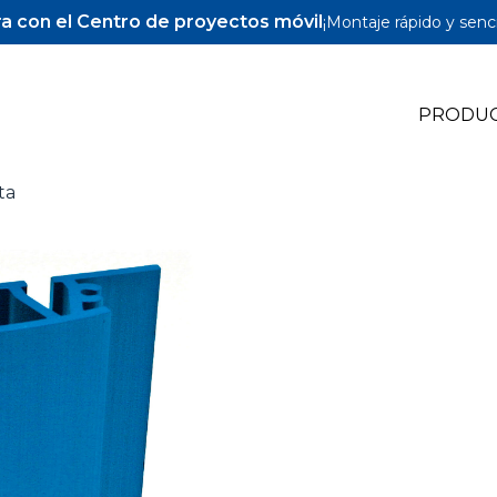
a con el Centro de proyectos móvil
¡Montaje rápido y senci
PRODU
ta
Pocket-Hole Jigs
Pocket-Hole Accesorios
Tornillos y espigas para Pocket-Hole