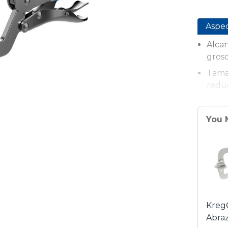
Aspe
Alcan
gros
Tama
redu
Ayuda
con o
You 
Compa
Pocke
300
Empu
comod
Kreg
Abra