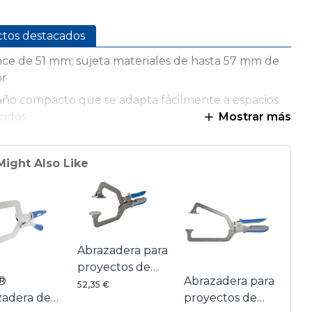
ctos destacados
ce de 51 mm; sujeta materiales de hasta 57 mm de
or
ño compacto que se adapta fácilmente a espacios
cidos
Mostrar más
 a crear una unión al ras durante el ensamblaje
rificios ocultos
Might Also Like
tible con el Jig Clamp Adapter portátil del Kreg
t-Hole Jig R3 y las plantillas Pocket-Hole de la serie
ñadura ergonómica acolchada para mayor
idad y facilidad de uso
Abrazadera para
proyectos de
®
Abrazadera para
madera
52,35 €
zadera de
proyectos de
Automaxx®