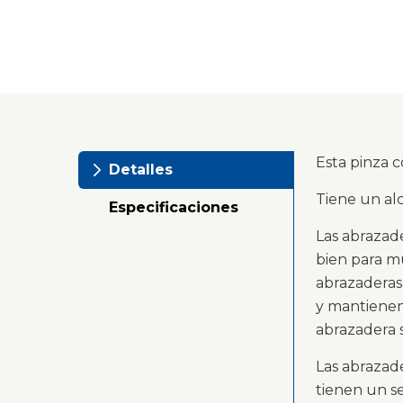
Esta pinza c
Detalles
Tiene un al
Especificaciones
Las abrazad
bien para mu
abrazaderas
y mantienen 
abrazadera s
Las abrazad
tienen un se