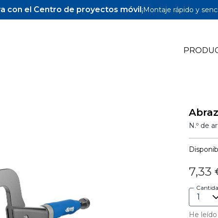
a con el Centro de proyectos móvil
¡Montaje rápido y senci
PRODU
Pocket-Hole Jigs
Abraz
Pocket-Hole Accesorios
N.º de a
Tornillos y espigas para Pocket-Hole
Disponibi
7,33
Cantid
He leído