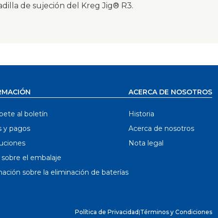
illa de sujeción del Kreg Jig® R3.
RMACIÓN
ACERCA DE NOSOTROS
bete al boletín
Historia
s y pagos
Acerca de nosotros
uciones
Nota legal
 sobre el embalaje
ación sobre la eliminación de baterías
Política de Privacidad
|
Términos y Condiciones