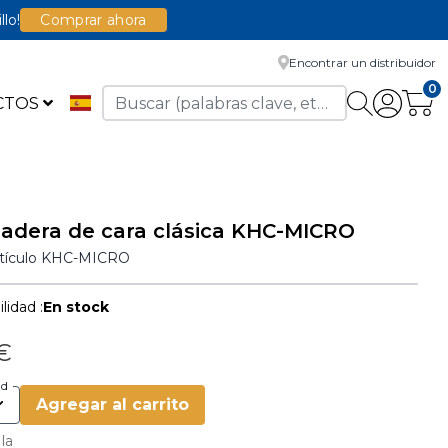
llo!
Comprar ahora
Encontrar un distribuidor
0
CTOS
adera de cara clásica KHC-MICRO
rtículo
KHC-MICRO
lidad :
En stock
 €
ad
Agregar al carrito
 la