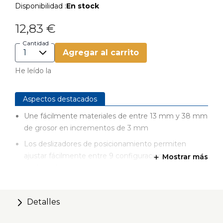
Disponibilidad :
En stock
12,83 €
Cantidad
Agregar al carrito
He leído la
Aspectos destacados
Une fácilmente materiales de entre 13 mm y 38 mm
de grosor en incrementos de 3 mm
Los deslizadores de posicionamiento permiten
ajustar fácilmente entre 9 configuraciones de
Mostrar más
profundidad
Dos orificios de evacuación de virutas mantienen la
broca libre de residuos
Detalles
Dos guías de perforación Kreg de acero templado