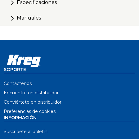
Especificaciones
Incluye accesorios Kreg organizados en un
resistente maletín de transporte
Manuales
Medidor para el collar de profundidad integrado en el
maletín para una referencia rápida
Se fija fácilmente a cualquier abrazadera Kreg Face
Clamp, abrazadera de barra o abrazadera en C
SOPORTE
Contáctenos
Encuentre un distribuidor
Conviértete en distribuidor
Preferencias de cookies
INFORMACIÓN
Suscríbete al boletín