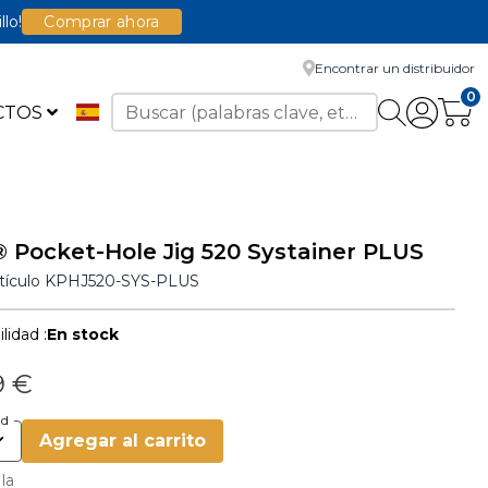
llo!
Comprar ahora
Encontrar un distribuidor
0
CTOS
 Pocket-Hole Jig 520 Systainer PLUS
rtículo
KPHJ520-SYS-PLUS
lidad :
En stock
9 €
ad
Agregar al carrito
 la