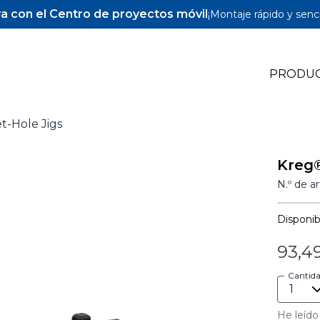
a con el Centro de proyectos móvil
¡Montaje rápido y senci
PRODU
t-Hole Jigs
Pocket-Hole Jigs
Kreg®
Pocket-Hole Accesorios
N.º de a
Tornillos y espigas para Pocket-Hole
Disponibi
93,4
Cantid
He leído