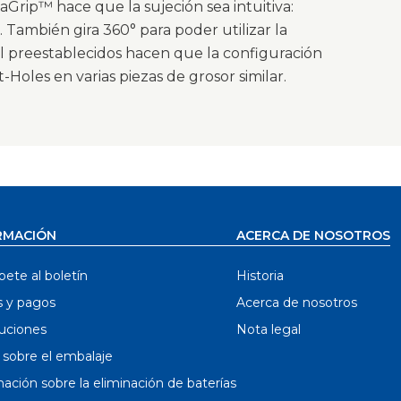
Grip™ hace que la sujeción sea intuitiva:
 También gira 360° para poder utilizar la
ial preestablecidos hacen que la configuración
-Holes en varias piezas de grosor similar.
RMACIÓN
ACERCA DE NOSOTROS
bete al boletín
Historia
s y pagos
Acerca de nosotros
uciones
Nota legal
 sobre el embalaje
ación sobre la eliminación de baterías