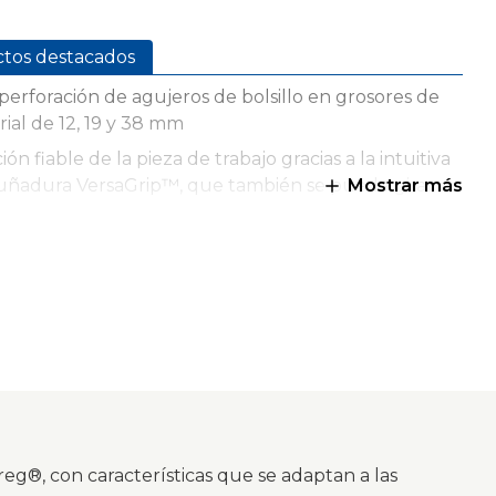
ctos destacados
 perforación de agujeros de bolsillo en grosores de
ial de 12, 19 y 38 mm
ión fiable de la pieza de trabajo gracias a la intuitiva
ñadura VersaGrip™, que también se puede girar
Mostrar más
je con seguridad gracias al revestimiento
deslizante GripMaxx™ que mantiene la pieza de
jo en su sitio
igure rápidamente la profundidad de perforación
as a los ajustes intuitivos del grosor del material
uye una abrazadera rápida Kreg® de 51 mm
iable con la estación base KPHA750
reg®, con características que se adaptan a las