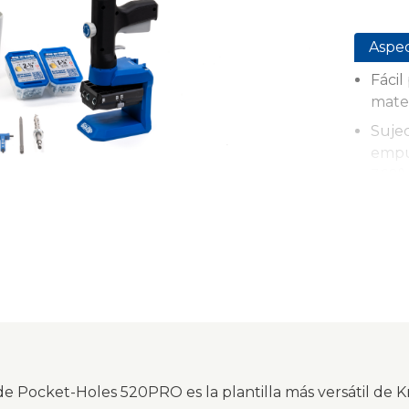
Aspe
Fácil
mater
Sujec
empu
360°
Traba
anti
traba
Conf
graci
Incl
Ampl
 de Pocket-Holes 520PRO es la plantilla más versátil de K