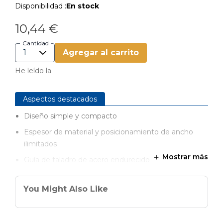
Disponibilidad :
En stock
10,44 €
Cantidad
Agregar al carrito
He leído la
Aspectos destacados
Diseño simple y compacto
Espesor de material y posicionamiento de ancho
ilimitados
Mostrar más
Guía de taladro de acero endurecido
Agujero de alivio para virutas para facilitar el taladrado
You Might Also Like
Cuerpo de nylon reforzado con fibra de vidrio
Guía para ayudar a asentar completamente los
tapones