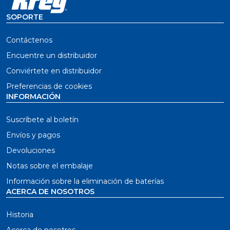
el indicador de posición de la escala
SOPORTE
El sistema se puede ajustar para usuarios zurdos o
diestros
Contáctenos
El tope basculante garantiza resultados precisos y se
Encuentre un distribuidor
puede plegar
Conviértete en distribuidor
El indicador de posición en la parte superior muestra
Preferencias de cookies
la medida exacta en la escala
INFORMACIÓN
Suscríbete al boletín
Envíos y pagos
Devoluciones
Notas sobre el embalaje
Información sobre la eliminación de baterías
ACERCA DE NOSOTROS
Historia
Acerca de nosotros