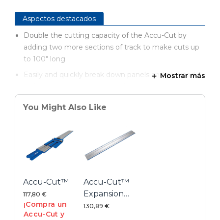
Aspectos destacados
Double the cutting capacity of the Accu-Cut by
adding two more sections of track to make cuts up
to 100" long
Easily and quickly break down panels and plywood
Mostrar más
with a circular saw at any angle
Same straight, accurate, splinter-free performance as
You Might Also Like
the Accu-Cut
Make the cuts you need – anywhere – by taking your
saw to the workpiece instead of bringing the
workpiece to a fixed saw location
No clamps needed thanks to anti-slip guide strips
that keep the track in place through the entire cut
Accu-Cut™
Accu-Cut™
Expansion
117,80 €
¡Compra un
Pack
130,89 €
Accu-Cut y