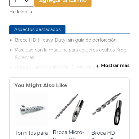
Agregar al carrito
He leído la
Aspectos destacados
Broca HD (Heavy-Duty) sin guía de perforación
Para uso con la máquina para agujeros ocultos Kreg
Foreman
Mostrar más
Crea agujeros ocultos de 13 mm de diámetro
Diseño de una sola pieza en acero templado
You Might Also Like
Proporciona una perforación rápida y suave
Broca Micro-
Tornillos para
Broca HD