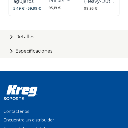
Pocket™
agujeros
(Heavy-Duty)
Foreman con
ocultos
Foreman con
95,19 €
5,49 €
-
59,99 €
99,95 €
guía de
galvanizados
guía de
perforación
perforación
Detalles
Especificaciones
SOPORTE
Contáctenos
Encuentre un distribuidor