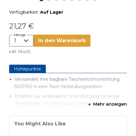
Verfügbarkeit :
Auf Lager
21,27 €
Menge
In den Warenkorb
inkl. MwSt.
Höhepunkte
Verwandelt Ihre tragbare Taschenlochvorrichtung
520PRO in eine Tisch-Verbindungsstation
Erhalten Sie verbesserte Unterstützung für lange
Werkstücke mit versetzbaren Materialstützflügeln
Mehr anzeigen
Die Materialstützflügel bieten außerdem
zusätzlichen Stauraum für Ihre Bohrer, Schrauben
You Might Also Like
und vieles mehr