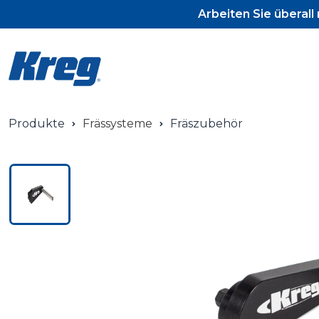
Arbeiten Sie überal
Produkte
Frässysteme
Fräszubehör
Pocket-Hole J
Pocket-Hole 
Pocket-Hole 