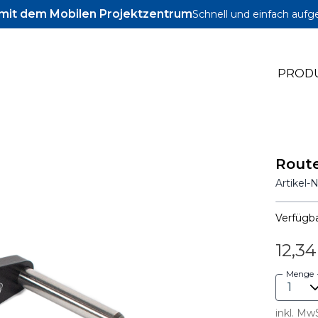
l mit dem Mobilen Projektzentrum
Schnell und einfach aufg
PROD
ig
Route
Zubehör
Artikel-
Schrauben und Dübel
Verfügba
12,34
Menge
inkl. Mw