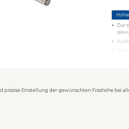
Höhe
Zur s
gewü
Kurb
Sech
Herg
d präzise Einstellung der gewünschten Fräshöhe bei al