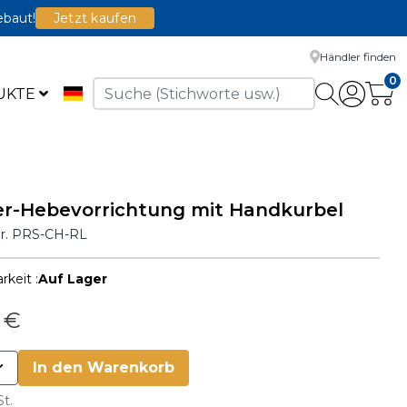
ebaut!
Jetzt kaufen
Händler finden
0
UKTE
r-Hebevorrichtung mit Handkurbel
Nr.
PRS-CH-RL
rkeit :
Auf Lager
 €
In den Warenkorb
St.