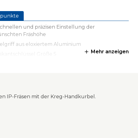
punkte
chnellen und präzisen Einstellung der
nschten Fräshöhe
elgriff aus eloxiertem Aluminium
Mehr anzeigen
skantschlüssel Größe 5
estellt in Deutschland
len IP-Fräsen mit der Kreg-Handkurbel.